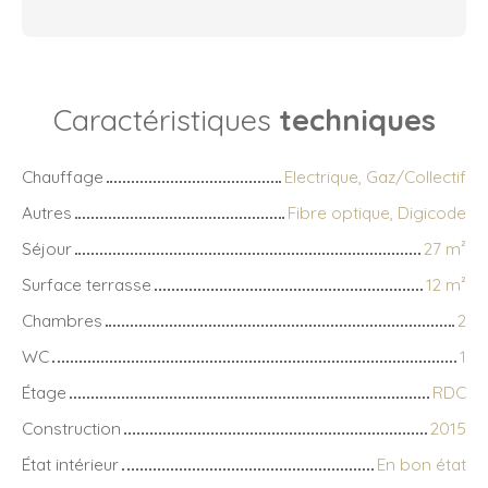
Caractéristiques
techniques
Chauffage
Electrique, Gaz/Collectif
Autres
Fibre optique, Digicode
Séjour
27
m²
Surface terrasse
12
m²
Chambres
2
WC
1
Étage
RDC
Construction
2015
État intérieur
En bon état