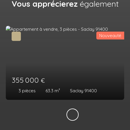
Vous apprécierez
également
Nouveauté
355 000
€
3
pièces
63.3
m²
Saclay 91400