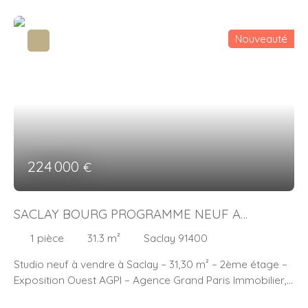
Nouveauté
224 000
€
SACLAY BOURG PROGRAMME NEUF A
VENDRE
1
pièce
31.3
m²
Saclay 91400
Studio neuf à vendre à Saclay – 31,30 m² – 2ème étage –
Exposition Ouest AGPI – Agence Grand Paris Immobilier,
spécialiste de l’immobilier sur le Plateau de Saclay, vous