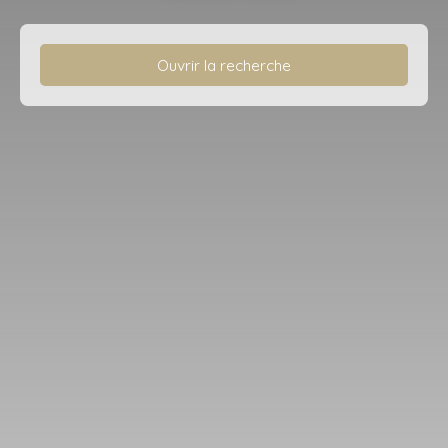
Ouvrir la recherche
Type d'offre
Vente
Type de bien
Appartement
Localisation
Saclay (91400)
Budget max (€)
Surface min (m²)
Rechercher