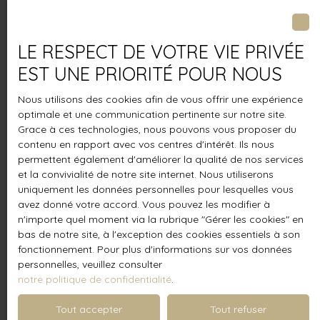
Parfaite connaissance
du secteur
LE RESPECT DE VOTRE VIE PRIVÉE
EST UNE PRIORITÉ POUR NOUS
Nous utilisons des cookies afin de vous offrir une expérience
optimale et une communication pertinente sur notre site.
Grace à ces technologies, nous pouvons vous proposer du
contenu en rapport avec vos centres d'intérêt. Ils nous
permettent également d'améliorer la qualité de nos services
Affinée sur place
et la convivialité de notre site internet. Nous utiliserons
en moins de 48h
uniquement les données personnelles pour lesquelles vous
avez donné votre accord. Vous pouvez les modifier à
n'importe quel moment via la rubrique ″Gérer les cookies″ en
bas de notre site, à l'exception des cookies essentiels à son
Une fois l’estimation réalisée, notre mission ne
fonctionnement. Pour plus d'informations sur vos données
personnelles, veuillez consulter
s’arrête pas là. AGPI vous accompagne dans toutes
notre politique de confidentialité
.
les étapes suivantes pour concrétiser votre vente.
Nous vous aidons à mettre en valeur votre bien
Tout accepter
Tout refuser
(visite virtuelle, photos HDR), à fixer le bon prix, à