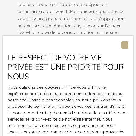
souhaitez pas faire l'objet de prospection
commerciale par voie téléphonique, vous pouvez
vous inscrire gratuitement sur la liste d'opposition
au démarchage téléphonique, prévu par l'article
L223-1 du code de la consommation, sur le site
Internet www.bloctel.gouv.fr ou par courrier
adressé à :
LE RESPECT DE VOTRE VIE
Société Worldline, Service Bloctel, CS 61311, 41013
PRIVÉE EST UNE PRIORITÉ POUR
BLOIS CEDEX.
NOUS
Pour en savoir plus sur le traitement de vos
Nous utilisons des cookies afin de vous offrir une
données personnelles, veuillez consulter notre
expérience optimale et une communication pertinente sur
politique de confidentialité
.
notre site. Grace à ces technologies, nous pouvons vous
proposer du contenu en rapport avec vos centres d'intérêt.
Ils nous permettent également d'améliorer la qualité de nos
Recevoir des annonces
services et la convivialité de notre site internet. Nous
utiliserons uniquement les données personnelles pour
lesquelles vous avez donné votre accord. Vous pouvez les