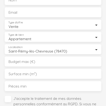
Nom
rejoignez ainsi rapidement le Plateau de Saclay, Orsay,
Massy ou Paris. Un bien idéal pour un premier achat ou
Email
un investissement locatif sécurisé dans un secteur très
recherché de la Vallée de Chevreuse. 📞 Contactez AGPI
Type d'offre
pour organiser une visite et découvrir tout le potentiel de
Vente
ce bien.
Type de bien
Appartement
Localisation
Saint-Rémy-lès-Chevreuse (78470)
Budget max (€)
Surface min (m²)
Pièces min
J'accepte le traitement de mes données
personnelles conformément au RGPD. Si vous ne