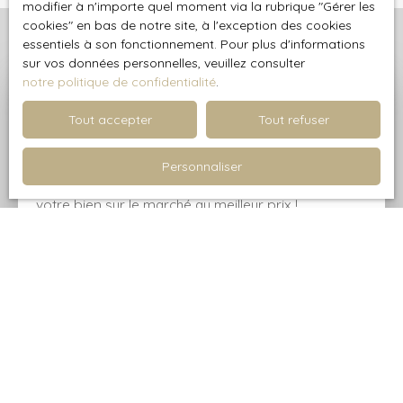
modifier à n'importe quel moment via la rubrique ″Gérer les
cookies″ en bas de notre site, à l'exception des cookies
essentiels à son fonctionnement. Pour plus d'informations
sur vos données personnelles, veuillez consulter
notre politique de confidentialité
.
Profitez d'une estimation
Tout accepter
Tout refuser
précise et offerte
Personnaliser
Avec AGPI - Agence Grand Paris Immobilier, mettez
votre bien sur le marché au meilleur prix !
Adresse de votre bien
Estimer mon bien