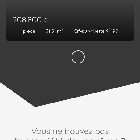
208 800
€
1
pièce
31.51
m²
Gif-sur-Yvette 91190
Vous ne trouvez pas