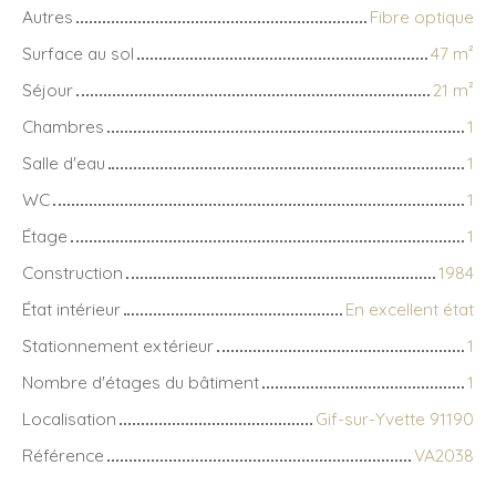
Autres
Fibre optique
Surface au sol
47
m²
Séjour
21
m²
Chambres
1
Salle d'eau
1
WC
1
Étage
1
Construction
1984
État intérieur
En excellent état
Stationnement extérieur
1
Nombre d'étages du bâtiment
1
Localisation
Gif-sur-Yvette 91190
Référence
VA2038