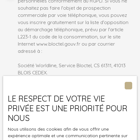
personnelles conformément au RGPD. Si vous ne
souhaitez pas faire l'objet de prospection
commerciale par voie téléphonique, vous pouvez
vous inscrire gratuitement sur la liste d'opposition
au démarchage téléphonique, prévu par l'article
L223-1 du code de la consommation, sur le site
Internet www.bloctel.gouv.fr ou par courrier
adressé à :
Société Worldline, Service Bloctel, CS 61311, 41013
BLOIS CEDEX.
Pour en savoir plus sur le traitement de vos
données personnelles, veuillez consulter notre
LE RESPECT DE VOTRE VIE
politique de confidentialité
.
PRIVÉE EST UNE PRIORITÉ POUR
NOUS
Recevoir des annonces
Nous utilisons des cookies afin de vous offrir une
expérience optimale et une communication pertinente sur