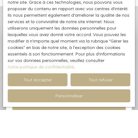
notre site. Grace à ces technologies, nous pouvons vous
proposer du contenu en rapport avec vos centres d'intérêt.
Ils nous permettent également d'améliorer la qualité de nos
services et la convivialité de notre site internet. Nous
utiliserons uniquement les données personnelles pour
lesquelles vous avez donné votre accord. Vous pouvez les
Profitez d'une estimation
modifier à n'importe quel moment via la rubrique ″Gérer les
cookies″ en bas de notre site, à l'exception des cookies
précise et offerte
essentiels à son fonctionnement. Pour plus d'informations
sur vos données personnelles, veuillez consulter
Avec AGPI - Agence Grand Paris Immobilier, mettez
notre politique de confidentialité
.
votre bien sur le marché au meilleur prix !
Tout accepter
Tout refuser
Personnaliser
Adresse de votre bien
Estimer mon bien