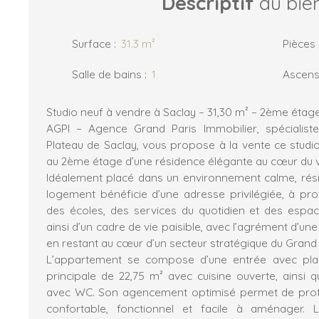
Descriptif
du bie
Surface
:
31.3
m²
Pièces
Salle de bains
:
1
Ascens
Studio neuf à vendre à Saclay – 31,30 m² – 2ème étag
AGPI – Agence Grand Paris Immobilier, spécialiste
Plateau de Saclay, vous propose à la vente ce studio
au 2ème étage d’une résidence élégante au cœur du vi
Idéalement placé dans un environnement calme, résid
logement bénéficie d’une adresse privilégiée, à p
des écoles, des services du quotidien et des espac
ainsi d’un cadre de vie paisible, avec l’agrément d’une 
en restant au cœur d’un secteur stratégique du Grand 
L’appartement se compose d’une entrée avec plac
principale de 22,75 m² avec cuisine ouverte, ainsi q
avec WC. Son agencement optimisé permet de profi
confortable, fonctionnel et facile à aménager. La