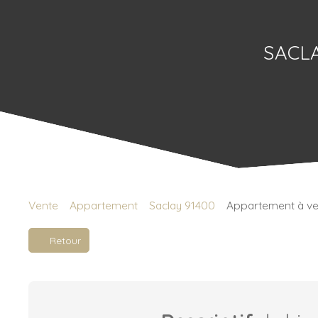
SACL
Vente
Appartement
Saclay 91400
Appartement à ven
Retour