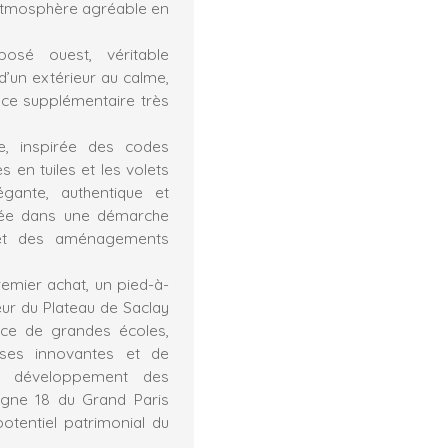
 atmosphère agréable en
osé ouest, véritable
d’un extérieur au calme,
ace supplémentaire très
e, inspirée des codes
es en tuiles et les volets
égante, authentique et
nsée dans une démarche
s et des aménagements
emier achat, un pied-à-
eur du Plateau de Saclay
ence de grandes écoles,
rises innovantes et de
e développement des
ligne 18 du Grand Paris
potentiel patrimonial du