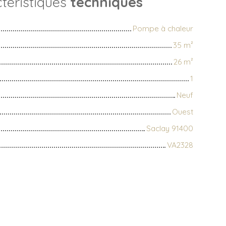
téristiques
techniques
Pompe à chaleur
35
m²
26
m²
1
Neuf
Ouest
Saclay 91400
VA2328