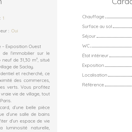
n
Carac
Chauffage
:
1
Surface au sol
eur
:
Oui
Séjour
WC
e – Exposition Ouest
 de l’immobilier sur le
État intérieur
 neuf de 31,30 m², situé
Exposition
llage de Saclay.
entiel et recherché, ce
Localisation
roximité des commerces,
Référence
es verts. Vous profitez
vraie vie de village, tout
Paris.
ard, d’une belle pièce
ue d’une salle de bains
ter d’un espace de vie
 luminosité naturelle,