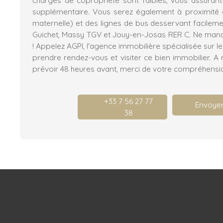
supplémentaire. Vous serez également à proximité 
maternelle) et des lignes de bus desservant facileme
Guichet, Massy TGV et Jouy-en-Josas RER C. Ne man
! Appelez AGPI, l'agence immobilière spécialisée sur l
prendre rendez-vous et visiter ce bien immobilier. A n
prévoir 48 heures avant, merci de votre compréhensi
+33 7 56 27 77
Envoyer
38