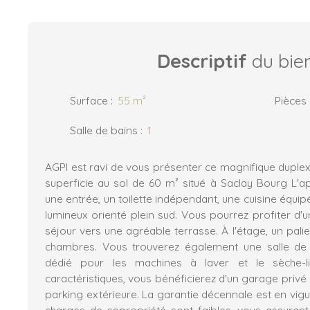
Descriptif
du bie
Surface
:
55
m²
Pièces
Salle de bains
:
1
AGPI est ravi de vous présenter ce magnifique duplex
superficie au sol de 60 m² situé à Saclay Bourg L
une entrée, un toilette indépendant, une cuisine équip
lumineux orienté plein sud. Vous pourrez profiter d'u
séjour vers une agréable terrasse. À l'étage, un pal
chambres. Vous trouverez également une salle de
dédié pour les machines à laver et le sèche-l
caractéristiques, vous bénéficierez d'un garage privé 
parking extérieure. La garantie décennale est en vigue
charges de copropriété sont faibles, vous assurant u