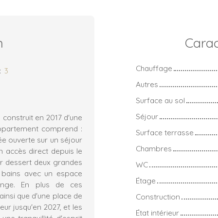
n
Carac
Chauffage
:
3
Autres
Surface au sol
Séjour
 construit en 2017 d'une
'appartement comprend :
Surface terrasse
ée ouverte sur un séjour
Chambres
n accès direct depuis le
ier dessert deux grandes
WC
 bains avec un espace
Étage
inge. En plus de ces
ainsi que d'une place de
Construction
ur jusqu'en 2027, et les
État intérieur
ne tranquillité d'esprit