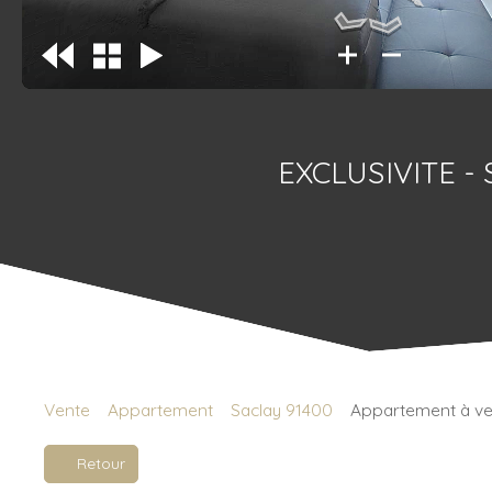
EXCLUSIVITE - 
Vente
Appartement
Saclay 91400
Appartement à ven
Retour