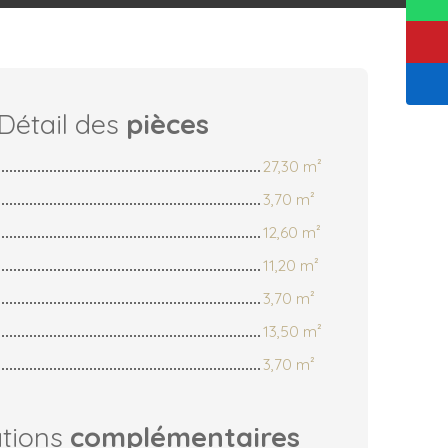
Détail des
pièces
27,30 m²
3,70 m²
12,60 m²
11,20 m²
3,70 m²
13,50 m²
3,70 m²
ations
complémentaires