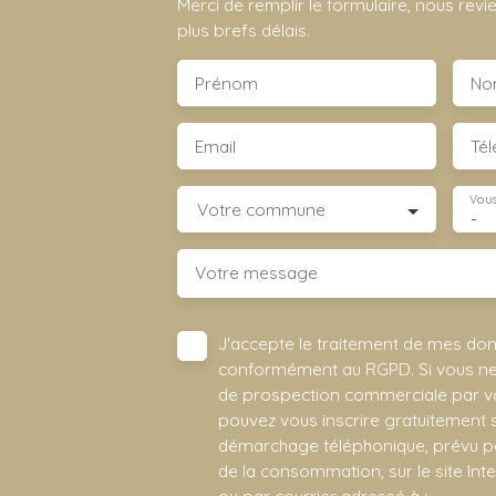
Merci de remplir le formulaire, nous rev
plus brefs délais.
Prénom
No
Email
Té
Vous
Votre commune
-
Votre message
J'accepte le traitement de mes do
conformément au RGPD. Si vous ne s
de prospection commerciale par vo
pouvez vous inscrire gratuitement su
démarchage téléphonique, prévu par
de la consommation, sur le site Int