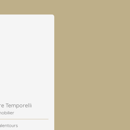
e Temporelli
obilier
alentours