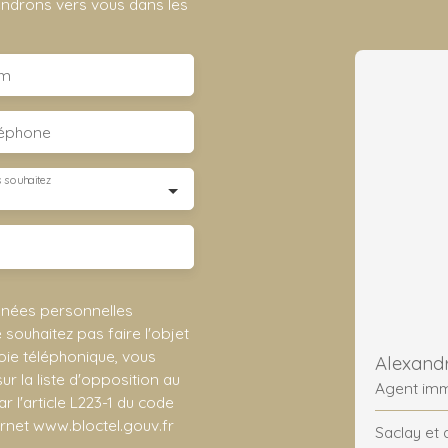
iendrons vers vous dans les
m
léphone
 souhaitez
nnées personnelles
ouhaitez pas faire l'objet
ie téléphonique, vous
Alexandr
r la liste d'opposition au
Agent imm
 l'article L223-1 du code
ernet www.bloctel.gouv.fr
Saclay et 