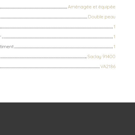
Aménagée et équipée
Double peau
1
r
1
timent
1
Saclay 91400
VA2186