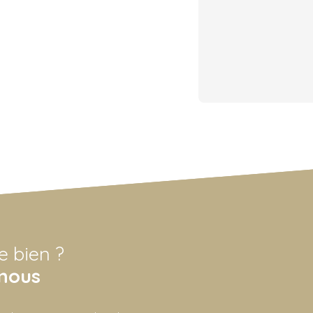
e bien ?
nous