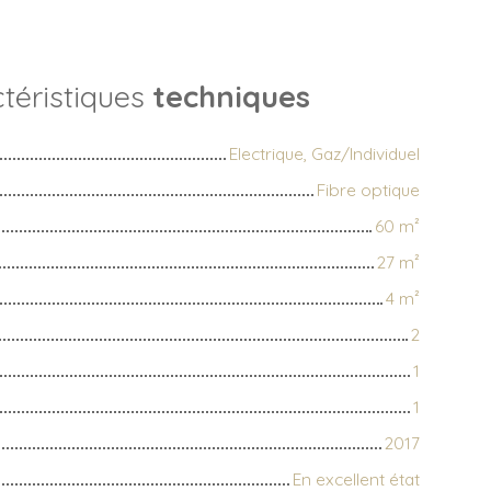
téristiques
techniques
Electrique, Gaz/Individuel
Fibre optique
60
m²
27
m²
4
m²
2
1
1
2017
En excellent état