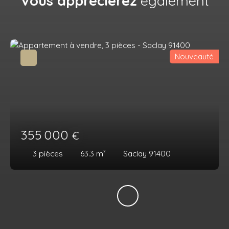
Vous apprécierez
également
Nouveauté
355 000
€
3
pièces
63.3
m²
Saclay 91400